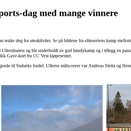
rsports-dag med mange vinnere
an tenke deg for uteaktivitet. Se på bildene fra eliteseriens kamp mell
il Ullernbanen og ble underholdt av god bandykamp og i tillegg en pau
 fikk Gave-kort fra CC Vest kjøpesenter.
orde til Stabæks fordel. Ullerns målscorere var Andreas Sletta og Hen