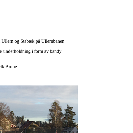
om Ullern og Stabæk på Ullernbanen.
se-underholdning i form av bandy-
rik Brune.