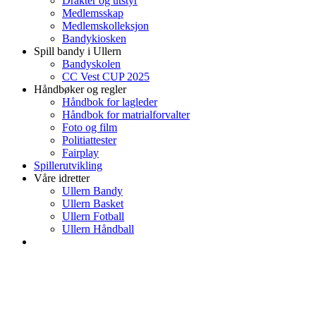
Drakter og utstyr
Medlemsskap
Medlemskolleksjon
Bandykiosken
Spill bandy i Ullern
Bandyskolen
CC Vest CUP 2025
Håndbøker og regler
Håndbok for lagleder
Håndbok for matrialforvalter
Foto og film
Politiattester
Fairplay
Spillerutvikling
Våre idretter
Ullern Bandy
Ullern Basket
Ullern Fotball
Ullern Håndball