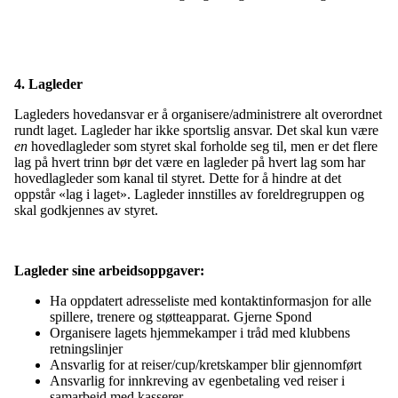
4. Lagleder
Lagleders hovedansvar er å organisere/administrere alt overordnet
rundt laget. Lagleder har ikke sportslig ansvar. Det skal kun være
en
hovedlagleder som styret skal forholde seg til, men er det flere
lag på hvert trinn bør det være en lagleder på hvert lag som har
hovedlagleder som kanal til styret. Dette for å hindre at det
oppstår «lag i laget». Lagleder innstilles av foreldregruppen og
skal godkjennes av styret.
Lagleder sine arbeidsoppgaver:
Ha oppdatert adresseliste med kontaktinformasjon for alle
spillere, trenere og støtteapparat. Gjerne Spond
Organisere lagets hjemmekamper i tråd med klubbens
retningslinjer
Ansvarlig for at reiser/cup/kretskamper blir gjennomført
Ansvarlig for innkreving av egenbetaling ved reiser i
samarbeid med kasserer