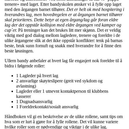
trenere» med laget. Etter bandyskolen ønsker vi å fylle opp laget
med den årgangen barnet tilhører.
Det er helt ok med hospitering i
hverandres lag, men
hovedregelen er at årgangen barnet tilhører
skal prioriteres
. Dette betyr at egen årgang/lag går foran eldre
lag der det oppstår kollisjon med eldre årgangen ved kamper og
cup´er.
På treninger kan det brukes litt mer skjønn. Det er veldig
viktig med god dialog mellom lagledere, trenere og foreldre i de
ulike årgangene slik at det ikke oppstår konflikter: tenk på barnas
beste, bruk sunn fornuft og snakk med hverandre for å finne den
beste løsningen.
Ullern bandy anbefaler at hvert lag får engasjert nok foreldre til å
bidra i følgende roller:
1 Lagleder på hvert lag
2 ansvarlige skøyteslipere (greit ved sykdom og
avlastning)
Lagleder eller 1 utnevnt kontaktperson til klubbens
kasserer
1 Dugnadsansvarlig
1 Foreldrekontakt/sosialt ansvarlig
Håndboken vil gi en beskrivelse av de ulike rollene, samt tips om
hva som er lurt å gjøre for å fylle rollene. Det vil kunne variere
hvilke roller som er nødvendige og viktige i de ulike lag.