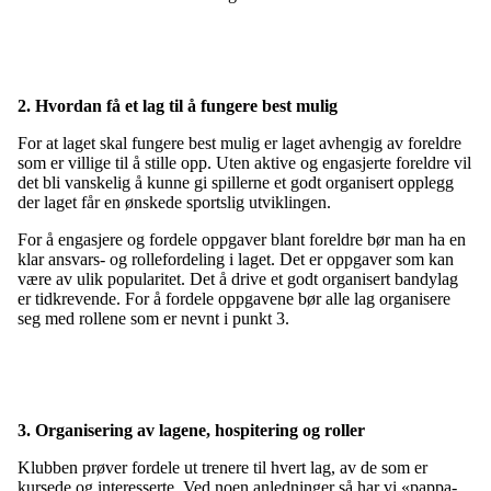
2. Hvordan få et lag til å fungere best mulig
For at laget skal fungere best mulig er laget avhengig av foreldre
som er villige til å stille opp. Uten aktive og engasjerte foreldre vil
det bli vanskelig å kunne gi spillerne et godt organisert opplegg
der laget får en ønskede sportslig utviklingen.
For å engasjere og fordele oppgaver blant foreldre bør man ha en
klar ansvars- og rollefordeling i laget. Det er oppgaver som kan
være av ulik popularitet. Det å drive et godt organisert bandylag
er tidkrevende. For å fordele oppgavene bør alle lag organisere
seg med rollene som er nevnt i punkt 3.
3. Organisering av lagene, hospitering og roller
Klubben prøver fordele ut trenere til hvert lag, av de som er
kursede og interesserte. Ved noen anledninger så har vi «pappa-