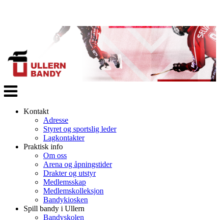
Veksle
navigasjon
Kontakt
Adresse
Styret og sportslig leder
Lagkontakter
Praktisk info
Om oss
Arena og åpningstider
Drakter og utstyr
Medlemsskap
Medlemskolleksjon
Bandykiosken
Spill bandy i Ullern
Bandyskolen