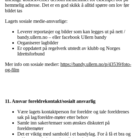
hemmelig adresse. Det er en god skikk å alltid spørre om lov før
bildet tas
Lagets sosiale medie-ansvarlige:
Leverer reportasjer og bilder som kan legges ut på nett /
bandy.ullern.no – eller facebook Ullern bandy
Organiserer lagbilder
Er oppdatert på regelverk utstedt av klubb og Norges
Idrettsforbund
Mer info om sosiale medier:
https://bandy.ullern.no/p/43539/foto-
og-film
11. Ansvar foreldrekontakt/sosialt ansvarlig
Være lagets kontaktperson for foreldre og tale foreldrenes
sak på lag/foreldre-møter etter behov
Samle inn saker/temaer som ønskes diskutert på
foreldremøter
Det er viktig med samhold i et bandylag. For å få et bra og