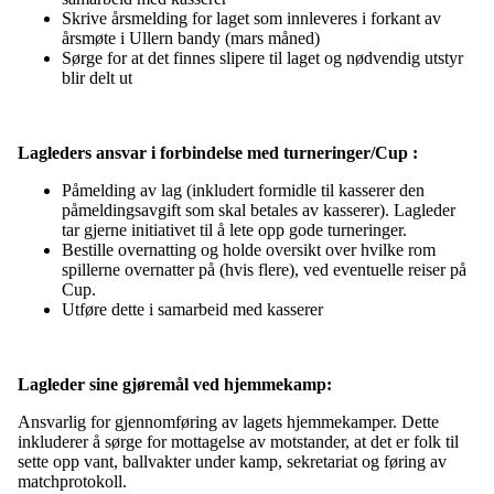
Skrive årsmelding for laget som innleveres i forkant av
årsmøte i Ullern bandy (mars måned)
Sørge for at det finnes slipere til laget og nødvendig utstyr
blir delt ut
Lagleders ansvar i forbindelse med turneringer/Cup :
Påmelding av lag (inkludert formidle til kasserer den
påmeldingsavgift som skal betales av kasserer). Lagleder
tar gjerne initiativet til å lete opp gode turneringer.
Bestille overnatting og holde oversikt over hvilke rom
spillerne overnatter på (hvis flere), ved eventuelle reiser på
Cup.
Utføre dette i samarbeid med kasserer
Lagleder sine gjøremål ved hjemmekamp:
Ansvarlig for gjennomføring av lagets hjemmekamper. Dette
inkluderer å sørge for mottagelse av motstander, at det er folk til
sette opp vant, ballvakter under kamp, sekretariat og føring av
matchprotokoll.