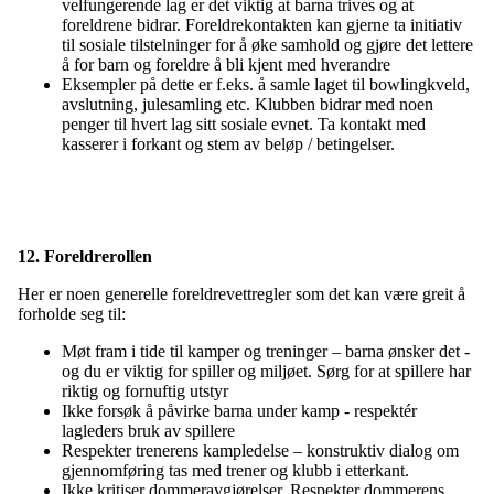
velfungerende lag er det viktig at barna trives og at
foreldrene bidrar. Foreldrekontakten kan gjerne ta initiativ
til sosiale tilstelninger for å øke samhold og gjøre det lettere
å for barn og foreldre å bli kjent med hverandre
Eksempler på dette er f.eks. å samle laget til bowlingkveld,
avslutning, julesamling etc. Klubben bidrar med noen
penger til hvert lag sitt sosiale evnet. Ta kontakt med
kasserer i forkant og stem av beløp / betingelser.
12. Foreldrerollen
Her er noen generelle foreldrevettregler som det kan være greit å
forholde seg til:
Møt fram i tide til kamper og treninger – barna ønsker det -
og du er viktig for spiller og miljøet. Sørg for at spillere har
riktig og fornuftig utstyr
Ikke forsøk å påvirke barna under kamp - respektér
lagleders bruk av spillere
Respekter trenerens kampledelse – konstruktiv dialog om
gjennomføring tas med trener og klubb i etterkant.
Ikke kritiser dommeravgjørelser. Respekter dommerens