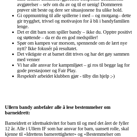
avgjørelser – selv om du av og til er uenig! Dommeren
prøver sitt beste og dere ser situasjonene fra ulike hold.
Gi oppmuntring til alle spillerne i med – og motgang– dette
gir trygghet, trivsel og motivasjon for å bli i bandyfamilien
lenge.
Det er ditt barn som spiller bandy – ikke du. Opptre positivt
og støttende – da er du en god medspiller!
Spør om kampen var morsom, spennende om de lært nye
nytt? Ikke fokusér på resultatet.
Det viktigste er at barnet ditt trives og har det gøy sammen
med venner
Vi har alle ansvar for kampmiljøet – gi ros til begge lag for
gode prestasjoner og Fair Play.
Respektér arbeidet klubben gjør - tilby din hjelp ;-)
Ullern bandy anbefaler alle å lese bestemmelser om
barneidrett:
Barneidrett er idrettsaktivitet for barn til og med det året de fyller
12 år. Alle i Ullern IF som har ansvar for barn, uansett rolle, skal
kjenne til «Idrettens barnerettigheter» og «Bestemmelser om