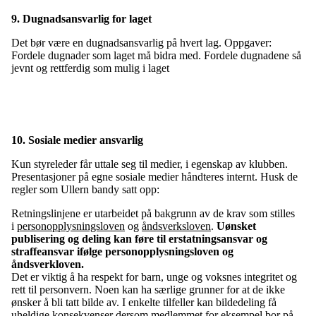
9. Dugnadsansvarlig for laget
Det bør være en dugnadsansvarlig på hvert lag. Oppgaver:
Fordele dugnader som laget må bidra med. Fordele dugnadene så
jevnt og rettferdig som mulig i laget
10. Sosiale medier ansvarlig
Kun styreleder får uttale seg til medier, i egenskap av klubben.
Presentasjoner på egne sosiale medier håndteres internt. Husk de
regler som Ullern bandy satt opp:
Retningslinjene er utarbeidet på bakgrunn av de krav som stilles
i
personopplysningsloven
og
åndsverksloven
.
Uønsket
publisering og deling kan føre til erstatningsansvar og
straffeansvar ifølge personopplysningsloven og
åndsverkloven.
Det er viktig å ha respekt for barn, unge og voksnes integritet og
rett til personvern. Noen kan ha særlige grunner for at de ikke
ønsker å bli tatt bilde av. I enkelte tilfeller kan bildedeling få
uheldige konsekvenser dersom medlemmet for eksempel bor på