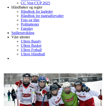
CC Vest CUP 2025
Håndbøker og regler
Håndbok for lagleder
Håndbok for matrialforvalter
Foto og film
Politiattester
Fairplay
Spillerutvikling
Våre idretter
Ullern Bandy
Ullern Basket
Ullern Fotball
Ullern Håndball