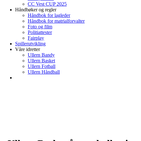
CC Vest CUP 2025
Håndbøker og regler
Håndbok for lagleder
Håndbok for matrialforvalter
Foto og film
Politiattester
Fairplay
Spillerutvikling
Våre idretter
Ullern Bandy
Ullern Basket
Ullern Fotball
Ullern Håndball