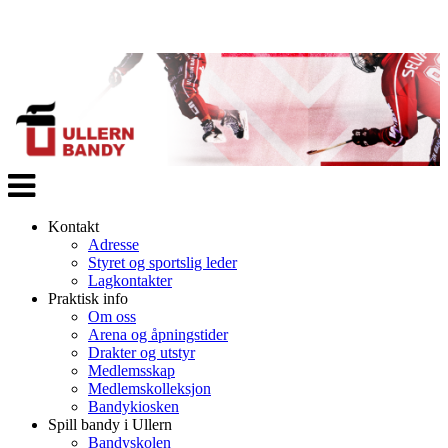
Veksle
navigasjon
Kontakt
Adresse
Styret og sportslig leder
Lagkontakter
Praktisk info
Om oss
Arena og åpningstider
Drakter og utstyr
Medlemsskap
Medlemskolleksjon
Bandykiosken
Spill bandy i Ullern
Bandyskolen