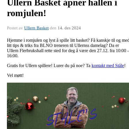
​Ullern Basket åpner hallen i
romjulen!
Postet av
Ullern Basket
den
14. des 2024
Hjemme i romjulen og lyst å spille litt basket? Få kanskje til og me
litt tips & triks fra BLNO treneren til Ullernss damelag? Da er
Ullern Flerbrukshall rette sted for deg å være den 27.12. fra 10:00 -
16:00.
Gratis for Ullern spillere! Lurer du på noe? Ta
kontakt med Ståle
!
Vel møtt!