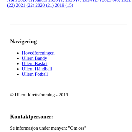
(22)
2021 (22)
2020 (21)
2019 (15)
Navigering
Hovedforeningen
Ullern Bandy
Ullern Basket
Ullern Håndball
Ullern Fotball
© Ullern Idrettsforening - 2019
Kontaktpersoner:
Se informasjon under menyen: "Om oss"