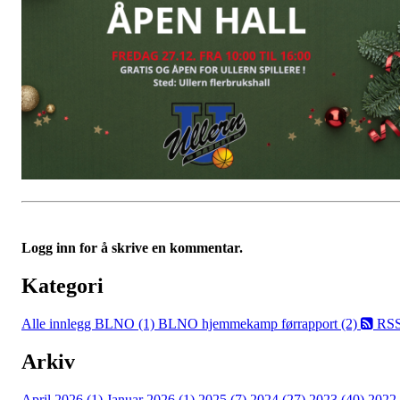
Logg inn for å skrive en kommentar.
Kategori
Alle innlegg
BLNO (1)
BLNO hjemmekamp førrapport (2)
RS
Arkiv
April 2026 (1)
Januar 2026 (1)
2025 (7)
2024 (27)
2023 (40)
2022