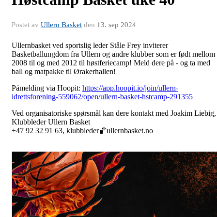
Postet av
Ullern Basket
den
13. sep 2024
Ullernbasket ved sportslig leder Ståle Frey inviterer
Basketballungdom fra Ullern og andre klubber som er født mellom
2008 til og med 2012 til høstferiecamp! Meld dere på - og ta med
ball og matpakke til Ørakerhallen!
Påmelding via Hoopit:
https://app.hoopit.io/join/ullern-
idrettsforening-559062/open/ullern-basket-hstcamp-291355
Ved organisatoriske spørsmål kan dere kontakt med Joakim Liebig,
Klubbleder Ullern Basket
+47 92 32 91 63,
klubbleder🏀
ullernbasket.no