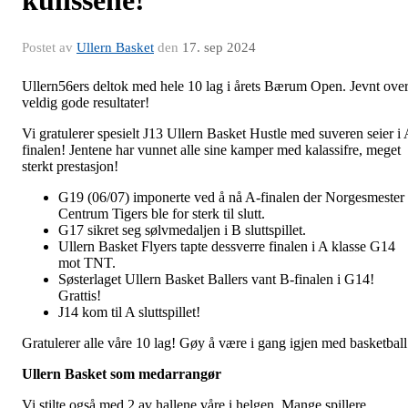
Postet av
Ullern Basket
den
17. sep 2024
Ullern56ers deltok med hele 10 lag i årets Bærum Open. Jevnt ove
veldig gode resultater!
Vi gratulerer spesielt J13 Ullern Basket Hustle med suveren seier i 
finalen! Jentene har vunnet alle sine kamper med kalassifre, meget
sterkt prestasjon!
G19 (06/07) imponerte ved å nå A-finalen der Norgesmester
Centrum Tigers ble for sterk til slutt.
G17 sikret seg sølvmedaljen i B sluttspillet.
Ullern Basket Flyers tapte dessverre finalen i A klasse G14
mot TNT.
Søsterlaget Ullern Basket Ballers vant B-finalen i G14!
Grattis!
J14 kom til A sluttspillet!
Gratulerer alle våre 10 lag! Gøy å være i gang igjen med basketball
Ullern Basket som medarrangør
Vi stilte også med 2 av hallene våre i helgen. Mange spillere,