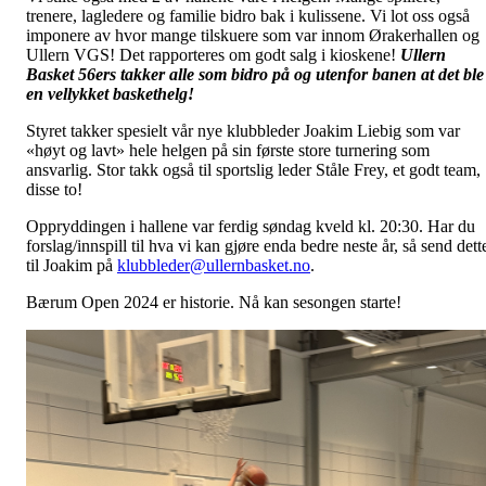
trenere, lagledere og familie bidro bak i kulissene. Vi lot oss også
imponere av hvor mange tilskuere som var innom Ørakerhallen og
Ullern VGS! Det rapporteres om godt salg i kioskene!
Ullern
Basket 56ers takker alle som bidro på og utenfor banen at det ble
en vellykket baskethelg!
Styret takker spesielt vår nye klubbleder Joakim Liebig som var
«høyt og lavt» hele helgen på sin første store turnering som
ansvarlig. Stor takk også til sportslig leder Ståle Frey, et godt team,
disse to!
Oppryddingen i hallene var ferdig søndag kveld kl. 20:30. Har du
forslag/innspill til hva vi kan gjøre enda bedre neste år, så send dett
til Joakim på
klubbleder@ullernbasket.no
.
Bærum Open 2024 er historie. Nå kan sesongen starte!