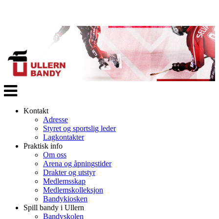
Veksle
navigasjon
Kontakt
Adresse
Styret og sportslig leder
Lagkontakter
Praktisk info
Om oss
Arena og åpningstider
Drakter og utstyr
Medlemsskap
Medlemskolleksjon
Bandykiosken
Spill bandy i Ullern
Bandyskolen