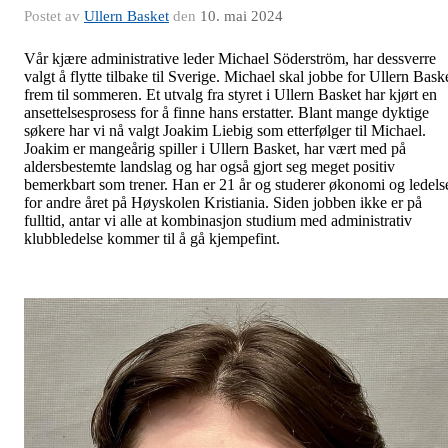
Postet av
Ullern Basket
den
10. mai 2024
Vår kjære administrative leder Michael Söderström, har dessverre
valgt å flytte tilbake til Sverige. Michael skal jobbe for Ullern Bask
frem til sommeren. Et utvalg fra styret i Ullern Basket har kjørt en
ansettelsesprosess for å finne hans erstatter. Blant mange dyktige
søkere har vi nå valgt Joakim Liebig som etterfølger til Michael.
Joakim er mangeårig spiller i Ullern Basket, har vært med på
aldersbestemte landslag og har også gjort seg meget positiv
bemerkbart som trener. Han er 21 år og studerer økonomi og ledels
for andre året på Høyskolen Kristiania. Siden jobben ikke er på
fulltid, antar vi alle at kombinasjon studium med administrativ
klubbledelse kommer til å gå kjempefint.