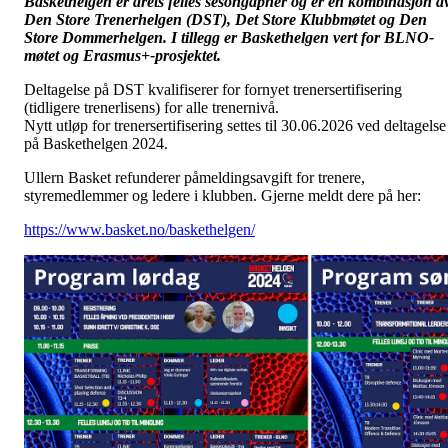
Baskethelgen er årets felles sesongåpner og er en kombinasjon a
Den Store Trenerhelgen (DST), Det Store Klubbmøtet og Den
Store Dommerhelgen. I tillegg er Baskethelgen vert for BLNO-
møtet og Erasmus+-prosjektet.
Deltagelse på DST kvalifiserer for fornyet trenersertifisering
(tidligere trenerlisens) for alle trenernivå.
Nytt utløp for trenersertifisering settes til 30.06.2026 ved deltagelse
på Baskethelgen 2024.
Ullern Basket refunderer påmeldingsavgift for trenere,
styremedlemmer og ledere i klubben. Gjerne meldt dere på her:
https://www.basket.no/baskethelgen/