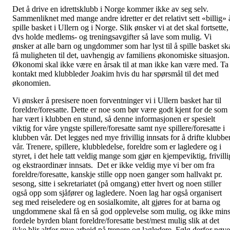
Det å drive en idrettsklubb i Norge kommer ikke av seg selv.
Sammenliknet med mange andre idretter er det relativt sett «billig» 
spille basket i Ullern og i Norge. Slik ønsker vi at det skal fortsette,
dvs holde medlems- og treningsavgifter så lave som mulig. Vi
ønsker at alle barn og ungdommer som har lyst til å spille basket sk
få muligheten til det, uavhengig av familiens økonomiske situasjon.
Økonomi skal ikke være en årsak til at man ikke kan være med. Ta
kontakt med klubbleder Joakim hvis du har spørsmål til det med
økonomien.
Vi ønsker å presisere noen forventninger vi i Ullern basket har til
foreldre/foresatte. Dette er noe som bør være godt kjent for de som
har vært i klubben en stund, så denne informasjonen er spesielt
viktig for våre yngste spillere/foresatte samt nye spillere/foresatte i
klubben vår. Det legges ned mye frivillig innsats for å drifte klubbe
vår. Trenere, spillere, klubbledelse, foreldre som er lagledere og i
styret, i det hele tatt veldig mange som gjør en kjempeviktig, frivilli
og ekstraordinær innsats. Det er ikke veldig mye vi ber om fra
foreldre/foresatte, kanskje stille opp noen ganger som hallvakt pr.
sesong, sitte i sekretariatet (på omgang) etter hvert og noen stiller
også opp som sjåfører og lagledere. Noen lag har også organisert
seg med reiseledere og en sosialkomite, alt gjøres for at barna og
ungdommene skal få en så god opplevelse som mulig, og ikke mins
fordele byrden blant foreldre/foresatte best/mest mulig slik at det
ikke blir altfor mye arbeid på trenere og lagledere. Følg derfor nøye