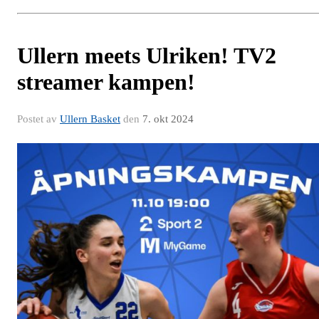
Ullern meets Ulriken! TV2
streamer kampen!
Postet av
Ullern Basket
den
7. okt 2024