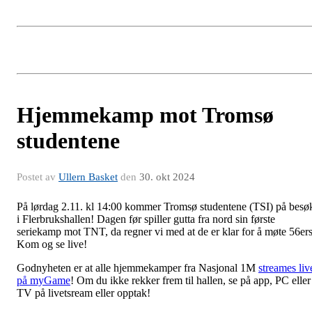
Hjemmekamp mot Tromsø
studentene
Postet av
Ullern Basket
den
30. okt 2024
På lørdag 2.11. kl 14:00 kommer Tromsø studentene (TSI) på besø
i Flerbrukshallen! Dagen før spiller gutta fra nord sin første
seriekamp mot TNT, da regner vi med at de er klar for å møte 56ers
Kom og se live!
Godnyheten er at alle hjemmekamper fra Nasjonal 1M
streames liv
på myGame
! Om du ikke rekker frem til hallen, se på app, PC eller
TV på livetsream eller opptak!