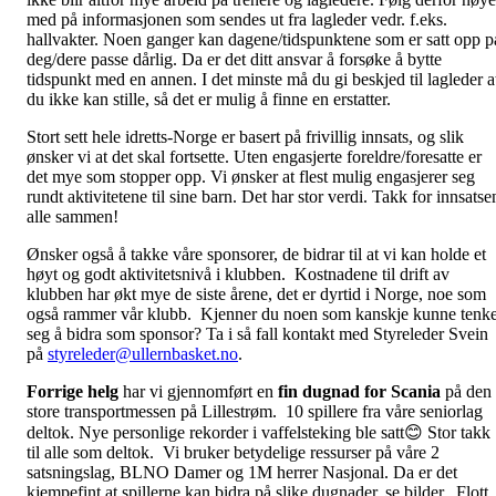
med på informasjonen som sendes ut fra lagleder vedr. f.eks.
hallvakter. Noen ganger kan dagene/tidspunktene som er satt opp p
deg/dere passe dårlig. Da er det ditt ansvar å forsøke å bytte
tidspunkt med en annen. I det minste må du gi beskjed til lagleder a
du ikke kan stille, så det er mulig å finne en erstatter.
Stort sett hele idretts-Norge er basert på frivillig innsats, og slik
ønsker vi at det skal fortsette. Uten engasjerte foreldre/foresatte er
det mye som stopper opp. Vi ønsker at flest mulig engasjerer seg
rundt aktivitetene til sine barn. Det har stor verdi. Takk for innsatse
alle sammen!
Ønsker også å takke våre sponsorer, de bidrar til at vi kan holde et
høyt og godt aktivitetsnivå i klubben. Kostnadene til drift av
klubben har økt mye de siste årene, det er dyrtid i Norge, noe som
også rammer vår klubb. Kjenner du noen som kanskje kunne tenk
seg å bidra som sponsor? Ta i så fall kontakt med Styreleder Svein
på
styreleder@ullernbasket.no
.
Forrige helg
har vi gjennomført en
fin dugnad for Scania
på den
store transportmessen på Lillestrøm. 10 spillere fra våre seniorlag
deltok. Nye personlige rekorder i vaffelsteking ble satt😊 Stor takk
til alle som deltok. Vi bruker betydelige ressurser på våre 2
satsningslag, BLNO Damer og 1M herrer Nasjonal. Da er det
kjempefint at spillerne kan bidra på slike dugnader, se bilder. Flott