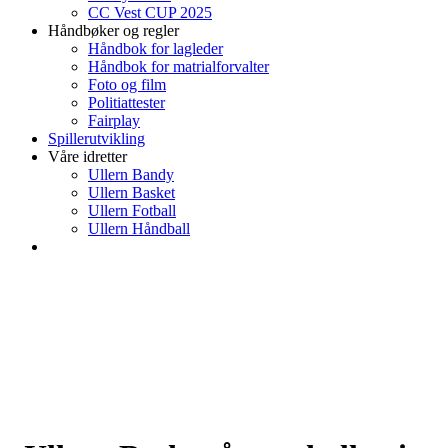
CC Vest CUP 2025
Håndbøker og regler
Håndbok for lagleder
Håndbok for matrialforvalter
Foto og film
Politiattester
Fairplay
Spillerutvikling
Våre idretter
Ullern Bandy
Ullern Basket
Ullern Fotball
Ullern Håndball