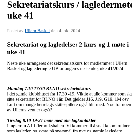
Sekretariatskurs / lagledermøt
uke 41
Postet av
Ullern Basket
den
4. okt 2024
Sekretariat og lagledelse:
2 kurs og 1 møte i
uke 41
Neste uke arrangeres det sekretariatskurs for medlemmer i Ullern
Basket og lagledermøte UB arrangeres neste uke, uke 41/2024
Mandag 7.10 17:30 BLNO sekretariatskurs
i det gamle klubbhuset fra 17.30 -19. Viktig at alle kommer som sk
sitte sekretariat for BLNO i år. Det gjelder J16, J19, G19, 1M osv.
Lurt om mange herrelags støttespillere også blir med. Noe for noen
av Ullerns venner også?
Tirsdag 8.10 19-21 møte med alle lagkontakter
i møterom A1 i flerbrukshallen. Vi kommer til å snakke om rutiner
som lagleder, og svare på spørsmål fra nye og gamle lagledere.