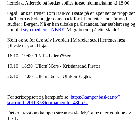
herrelag. Allerede på lørdag spilles første hjemmekamp kl 18:00
Også i år kan trener Tom Barkvoll satse på en spennende tropp der
bla Thomas Solem gjør comeback for Ullern etter noen år med
studier i Bergen. Nå er han tilbake på Østlandet, har etablert seg og
har blitt
styremedlem i NBBF
! Vi gratulerer på etterskudd!
Kom og se for deg selv hvordan 1M greier seg i herrenes nest
tøfteste nasjonal liga!
16.10. 19:00 TNT - Ullern'56ers
19.10. 18:30 Ullern'56ers - Kristiansand Pirates
26.10. 14:00 Ullern'56ers - Ulriken Eagles
For serieoppsett og kampinfo se:
https://kamper.basket.no/?
seasonId=201037&tournamentId=430572
Det er uvisst om kampen streames via MyGame eller youtube av
TNT.