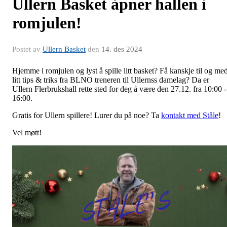
​Ullern Basket åpner hallen i
romjulen!
Postet av
Ullern Basket
den
14. des 2024
Hjemme i romjulen og lyst å spille litt basket? Få kanskje til og me
litt tips & triks fra BLNO treneren til Ullernss damelag? Da er
Ullern Flerbrukshall rette sted for deg å være den 27.12. fra 10:00 -
16:00.
Gratis for Ullern spillere! Lurer du på noe? Ta
kontakt med Ståle
!
Vel møtt!