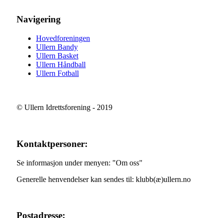
Navigering
Hovedforeningen
Ullern Bandy
Ullern Basket
Ullern Håndball
Ullern Fotball
© Ullern Idrettsforening - 2019
Kontaktpersoner:
Se informasjon under menyen: "Om oss"
Generelle henvendelser kan sendes til: klubb(æ)ullern.no
Postadresse: