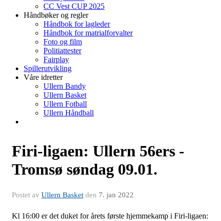
CC Vest CUP 2025
Håndbøker og regler
Håndbok for lagleder
Håndbok for matrialforvalter
Foto og film
Politiattester
Fairplay
Spillerutvikling
Våre idretter
Ullern Bandy
Ullern Basket
Ullern Fotball
Ullern Håndball
Firi-ligaen: Ullern 56ers -
Tromsø søndag 09.01.
Postet av
Ullern Basket
den
7. jan 2022
Kl 16:00 er det duket for årets første hjemmekamp i Firi-ligaen: