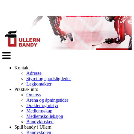
Veksle
navigasjon
Kontakt
Adresse
Styret og sportslig leder
Lagkontakter
Praktisk info
Om oss
Arena og åpningstider
Drakter og utstyr
Medlemsskap
Medlemskolleksjon
Bandykiosken
Spill bandy i Ullern
Bandyskolen