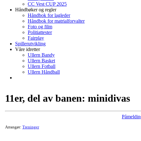
CC Vest CUP 2025
Håndbøker og regler
Håndbok for lagleder
Håndbok for matrialforvalter
Foto og film
Politiattester
Fairplay
Spillerutvikling
Våre idretter
Ullern Bandy
Ullern Basket
Ullern Fotball
Ullern Håndball
11er, del av banen: minidivas
Påmeldin
Arrangør:
Treninger