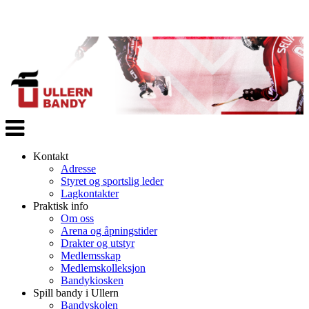
Veksle
navigasjon
Kontakt
Adresse
Styret og sportslig leder
Lagkontakter
Praktisk info
Om oss
Arena og åpningstider
Drakter og utstyr
Medlemsskap
Medlemskolleksjon
Bandykiosken
Spill bandy i Ullern
Bandyskolen