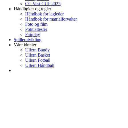
CC Vest CUP 2025
Håndbøker og regler
Håndbok for lagleder
Håndbok for matrialforvalter
Foto og film
Politiattester
Fairplay
Spillerutvikling
Våre idretter
Ullern Bandy
Ullern Basket
Ullern Fotball
Ullern Håndball