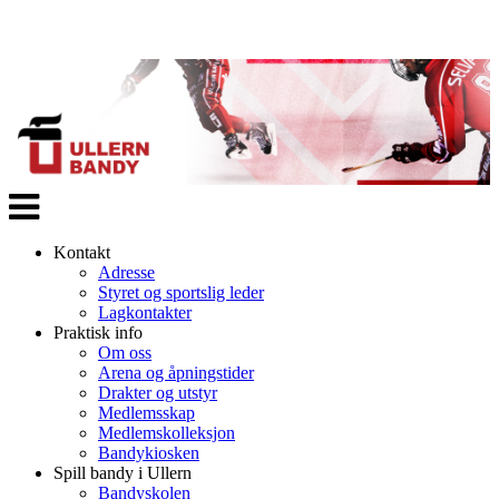
Veksle
navigasjon
Kontakt
Adresse
Styret og sportslig leder
Lagkontakter
Praktisk info
Om oss
Arena og åpningstider
Drakter og utstyr
Medlemsskap
Medlemskolleksjon
Bandykiosken
Spill bandy i Ullern
Bandyskolen