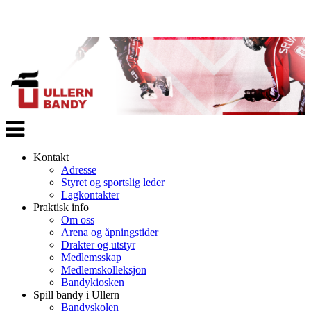
Veksle
navigasjon
Kontakt
Adresse
Styret og sportslig leder
Lagkontakter
Praktisk info
Om oss
Arena og åpningstider
Drakter og utstyr
Medlemsskap
Medlemskolleksjon
Bandykiosken
Spill bandy i Ullern
Bandyskolen