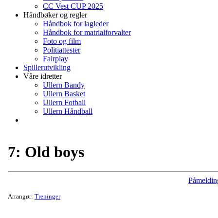
CC Vest CUP 2025
Håndbøker og regler
Håndbok for lagleder
Håndbok for matrialforvalter
Foto og film
Politiattester
Fairplay
Spillerutvikling
Våre idretter
Ullern Bandy
Ullern Basket
Ullern Fotball
Ullern Håndball
7: Old boys
Påmeldin
Arrangør:
Treninger