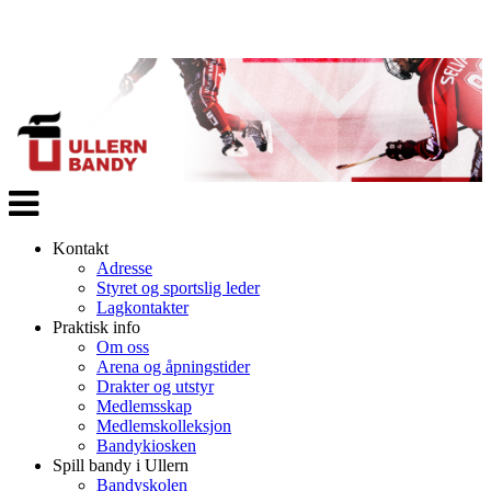
Veksle
navigasjon
Kontakt
Adresse
Styret og sportslig leder
Lagkontakter
Praktisk info
Om oss
Arena og åpningstider
Drakter og utstyr
Medlemsskap
Medlemskolleksjon
Bandykiosken
Spill bandy i Ullern
Bandyskolen