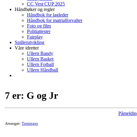
CC Vest CUP 2025
Håndbøker og regler
Håndbok for lagleder
Håndbok for matrialforvalter
Foto og film
Politiattester
Fairplay
Spillerutvikling
Våre idretter
Ullern Bandy
Ullern Basket
Ullern Fotball
Ullern Håndball
7 er: G og Jr
Påmeldin
Arrangør:
Treninger