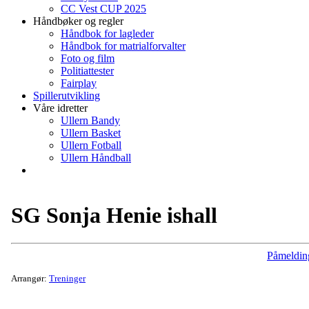
CC Vest CUP 2025
Håndbøker og regler
Håndbok for lagleder
Håndbok for matrialforvalter
Foto og film
Politiattester
Fairplay
Spillerutvikling
Våre idretter
Ullern Bandy
Ullern Basket
Ullern Fotball
Ullern Håndball
SG Sonja Henie ishall
Påmeldin
Arrangør:
Treninger