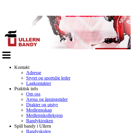
Veksle
navigasjon
Kontakt
Adresse
Styret og sportslig leder
Lagkontakter
Praktisk info
Om oss
Arena og åpningstider
Drakter og utstyr
Medlemsskap
Medlemskolleksjon
Bandykiosken
Spill bandy i Ullern
Bandyskolen