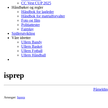
CC Vest CUP 2025
Håndbøker og regler
Håndbok for lagleder
Håndbok for matrialforvalter
Foto og film
Politiattester
Fairplay
Spillerutvikling
Våre idretter
Ullern Bandy
Ullern Basket
Ullern Fotball
Ullern Håndball
isprep
Påmeldin
Arrangør:
Isprep