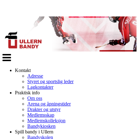
Veksle
navigasjon
Kontakt
Adresse
Styret og sportslig leder
Lagkontakter
Praktisk info
Om oss
Arena og åpningstider
Drakter og utstyr
Medlemsskap
Medlemskolleksjon
Bandykiosken
Spill bandy i Ullern
Bandyskolen