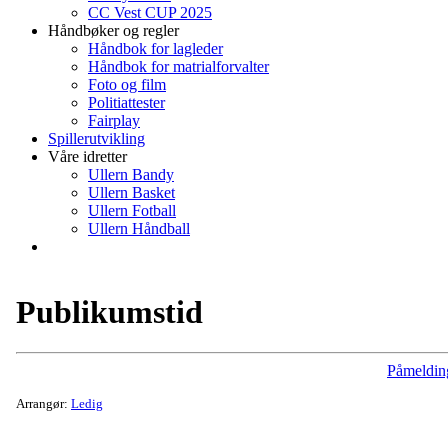
CC Vest CUP 2025
Håndbøker og regler
Håndbok for lagleder
Håndbok for matrialforvalter
Foto og film
Politiattester
Fairplay
Spillerutvikling
Våre idretter
Ullern Bandy
Ullern Basket
Ullern Fotball
Ullern Håndball
Publikumstid
Påmeldin
Arrangør:
Ledig