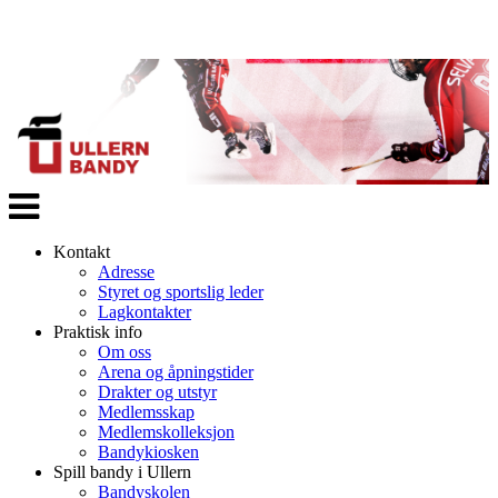
Veksle
navigasjon
Kontakt
Adresse
Styret og sportslig leder
Lagkontakter
Praktisk info
Om oss
Arena og åpningstider
Drakter og utstyr
Medlemsskap
Medlemskolleksjon
Bandykiosken
Spill bandy i Ullern
Bandyskolen