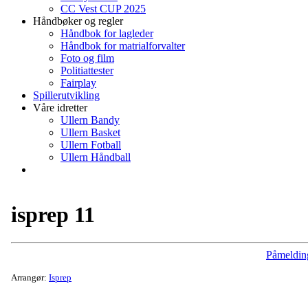
CC Vest CUP 2025
Håndbøker og regler
Håndbok for lagleder
Håndbok for matrialforvalter
Foto og film
Politiattester
Fairplay
Spillerutvikling
Våre idretter
Ullern Bandy
Ullern Basket
Ullern Fotball
Ullern Håndball
isprep 11
Påmeldin
Arrangør:
Isprep