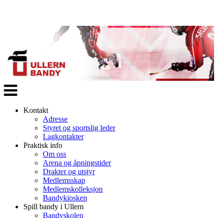
Veksle
navigasjon
Kontakt
Adresse
Styret og sportslig leder
Lagkontakter
Praktisk info
Om oss
Arena og åpningstider
Drakter og utstyr
Medlemsskap
Medlemskolleksjon
Bandykiosken
Spill bandy i Ullern
Bandyskolen