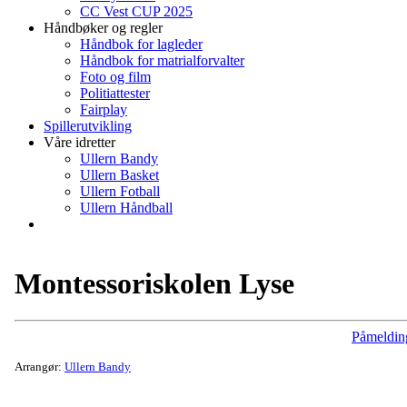
CC Vest CUP 2025
Håndbøker og regler
Håndbok for lagleder
Håndbok for matrialforvalter
Foto og film
Politiattester
Fairplay
Spillerutvikling
Våre idretter
Ullern Bandy
Ullern Basket
Ullern Fotball
Ullern Håndball
Montessoriskolen Lyse
Påmeldin
Arrangør:
Ullern Bandy