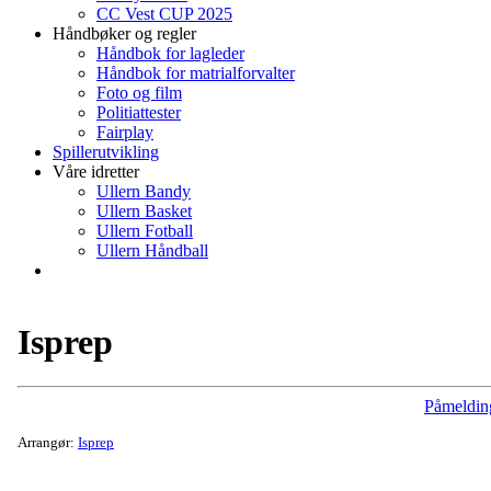
CC Vest CUP 2025
Håndbøker og regler
Håndbok for lagleder
Håndbok for matrialforvalter
Foto og film
Politiattester
Fairplay
Spillerutvikling
Våre idretter
Ullern Bandy
Ullern Basket
Ullern Fotball
Ullern Håndball
Isprep
Påmeldin
Arrangør:
Isprep