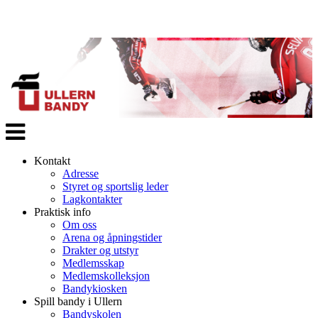
Veksle
navigasjon
Kontakt
Adresse
Styret og sportslig leder
Lagkontakter
Praktisk info
Om oss
Arena og åpningstider
Drakter og utstyr
Medlemsskap
Medlemskolleksjon
Bandykiosken
Spill bandy i Ullern
Bandyskolen