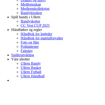
Drakter og utstyr
Medlemsskap
Medlemskolleksjon
Bandykiosken
Spill bandy i Ullern
Bandyskolen
CC Vest CUP 2025
Håndbøker og regler
Håndbok for lagleder
Håndbok for matrialforvalter
Foto og film
Politiattester
Fairplay
Spillerutvikling
Våre idretter
Ullern Bandy
Ullern Basket
Ullern Fotball
Ullern Håndball