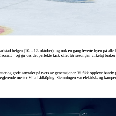
arlstad helgen (10. - 12. oktober), og nok en gang leverte byen på alle f
sosialt – og gir oss det perfekte kick-offet før sesongen virkelig braker 
atter og gode samtaler på tvers av generasjoner. Vi fikk oppleve bandy på
regjerende mester Villa Lidköping. Stemningen var elektrisk, og kampen