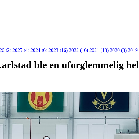
26 (2)
2025 (4)
2024 (6)
2023 (16)
2022 (16)
2021 (18)
2020 (8)
2019 
Karlstad ble en uforglemmelig hel