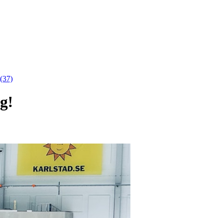
(37)
g!