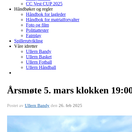
CC Vest CUP 2025
Håndbøker og regler
Håndbok for lagleder
Håndbok for matrialforvalter
Foto og film
Politiattester
Fairplay
Spillerutvikling
Våre idretter
Ullern Bandy
Ullern Basket
Ullern Fotball
Ullern Håndball
Årsmøte 5. mars klokken 19:0
Postet av
Ullern Bandy
den
26. feb 2025