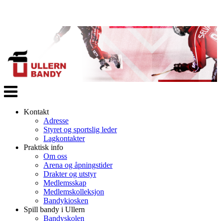
Veksle
navigasjon
Kontakt
Adresse
Styret og sportslig leder
Lagkontakter
Praktisk info
Om oss
Arena og åpningstider
Drakter og utstyr
Medlemsskap
Medlemskolleksjon
Bandykiosken
Spill bandy i Ullern
Bandyskolen