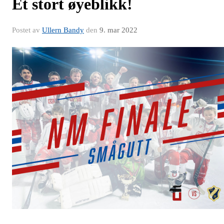
Et stort øyeblikk!
Postet av
Ullern Bandy
den
9. mar 2022