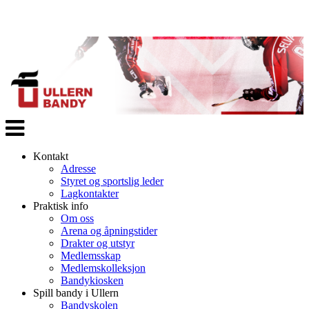
Veksle
navigasjon
Kontakt
Adresse
Styret og sportslig leder
Lagkontakter
Praktisk info
Om oss
Arena og åpningstider
Drakter og utstyr
Medlemsskap
Medlemskolleksjon
Bandykiosken
Spill bandy i Ullern
Bandyskolen