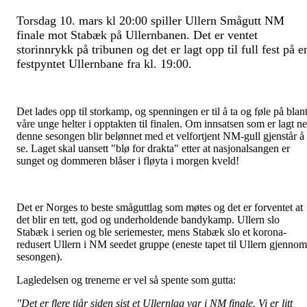
Torsdag 10. mars kl 20:00 spiller Ullern Smågutt NM
finale mot Stabæk på Ullernbanen. Det er ventet
storinnrykk på tribunen og det er lagt opp til full fest på e
festpyntet Ullernbane fra kl. 19:00.
Det lades opp til storkamp, og spenningen er til å ta og føle på blan
våre unge helter i opptakten til finalen. Om innsatsen som er lagt n
denne sesongen blir belønnet med et velfortjent NM-gull gjenstår å
se.
Laget skal uansett "blø for drakta" etter at nasjonalsangen er
sunget og dommeren blåser i fløyta i morgen kveld!
Det er Norges to beste småguttlag som møtes og det er forventet at
det blir en tett, god og underholdende bandykamp. Ullern slo
Stabæk i serien og ble seriemester, mens Stabæk slo et korona-
redusert Ullern i NM seedet gruppe (eneste tapet til Ullern gjennom
sesongen).
Lagledelsen og trenerne er vel så spente som gutta:
"Det er flere tiår siden sist et Ullernlag var i NM finale. Vi er litt