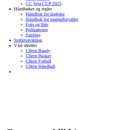
CC Vest CUP 2025
Håndbøker og regler
Håndbok for lagleder
Håndbok for matrialforvalter
Foto og film
Politiattester
Fairplay
Spillerutvikling
Våre idretter
Ullern Bandy
Ullern Basket
Ullern Fotball
Ullern Håndball