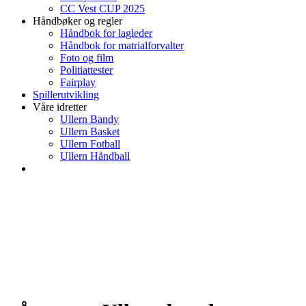
CC Vest CUP 2025
Håndbøker og regler
Håndbok for lagleder
Håndbok for matrialforvalter
Foto og film
Politiattester
Fairplay
Spillerutvikling
Våre idretter
Ullern Bandy
Ullern Basket
Ullern Fotball
Ullern Håndball