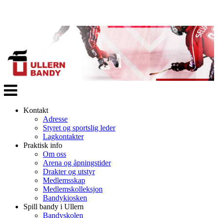
Veksle
navigasjon
Kontakt
Adresse
Styret og sportslig leder
Lagkontakter
Praktisk info
Om oss
Arena og åpningstider
Drakter og utstyr
Medlemsskap
Medlemskolleksjon
Bandykiosken
Spill bandy i Ullern
Bandyskolen