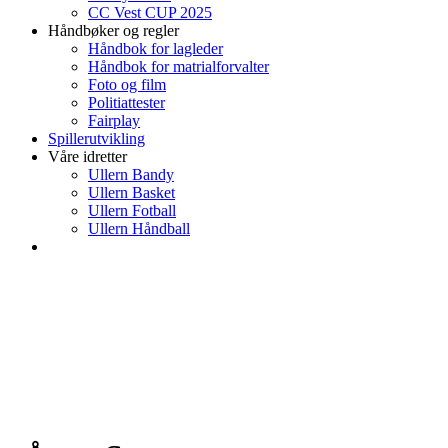
CC Vest CUP 2025
Håndbøker og regler
Håndbok for lagleder
Håndbok for matrialforvalter
Foto og film
Politiattester
Fairplay
Spillerutvikling
Våre idretter
Ullern Bandy
Ullern Basket
Ullern Fotball
Ullern Håndball