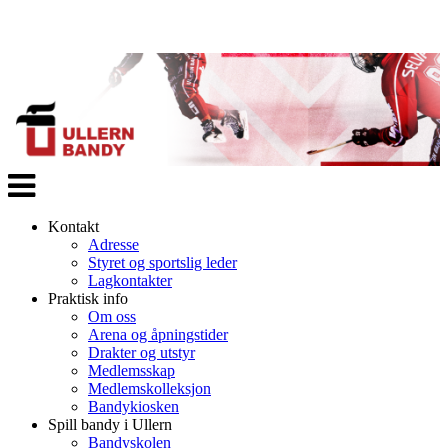
Veksle
navigasjon
Kontakt
Adresse
Styret og sportslig leder
Lagkontakter
Praktisk info
Om oss
Arena og åpningstider
Drakter og utstyr
Medlemsskap
Medlemskolleksjon
Bandykiosken
Spill bandy i Ullern
Bandyskolen