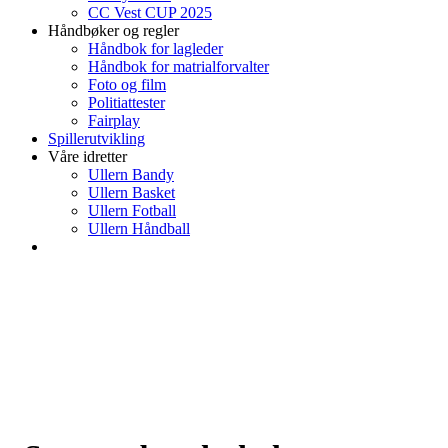
CC Vest CUP 2025
Håndbøker og regler
Håndbok for lagleder
Håndbok for matrialforvalter
Foto og film
Politiattester
Fairplay
Spillerutvikling
Våre idretter
Ullern Bandy
Ullern Basket
Ullern Fotball
Ullern Håndball