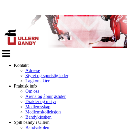
Veksle
navigasjon
Kontakt
Adresse
Styret og sportslig leder
Lagkontakter
Praktisk info
Om oss
Arena og åpningstider
Drakter og utstyr
Medlemsskap
Medlemskolleksjon
Bandykiosken
Spill bandy i Ullern
Bandyskolen