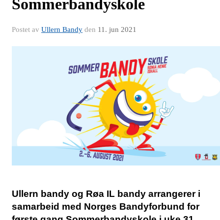
Sommerbandyskole
Postet av
Ullern Bandy
den
11. jun 2021
Ullern bandy og Røa IL bandy arrangerer i 
samarbeid med Norges Bandyforbund for 
første gang Sommerbandyskole i uke 31.