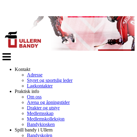
Veksle
navigasjon
Kontakt
Adresse
Styret og sportslig leder
Lagkontakter
Praktisk info
Om oss
Arena og åpningstider
Drakter og utstyr
Medlemsskap
Medlemskolleksjon
Bandykiosken
Spill bandy i Ullern
Bandyskolen