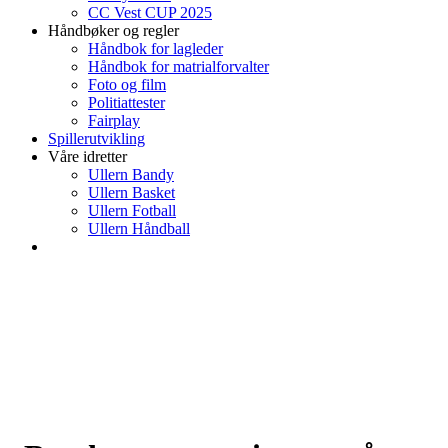
CC Vest CUP 2025
Håndbøker og regler
Håndbok for lagleder
Håndbok for matrialforvalter
Foto og film
Politiattester
Fairplay
Spillerutvikling
Våre idretter
Ullern Bandy
Ullern Basket
Ullern Fotball
Ullern Håndball