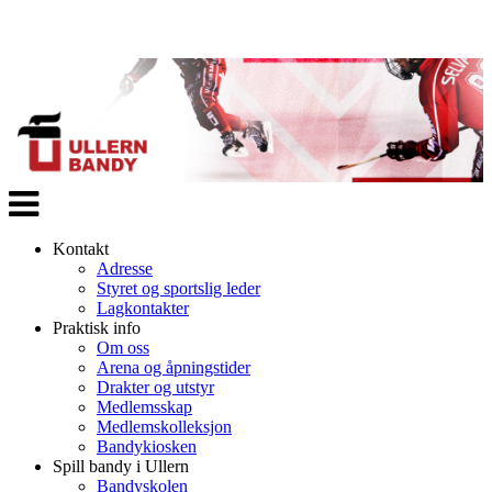
Veksle
navigasjon
Kontakt
Adresse
Styret og sportslig leder
Lagkontakter
Praktisk info
Om oss
Arena og åpningstider
Drakter og utstyr
Medlemsskap
Medlemskolleksjon
Bandykiosken
Spill bandy i Ullern
Bandyskolen