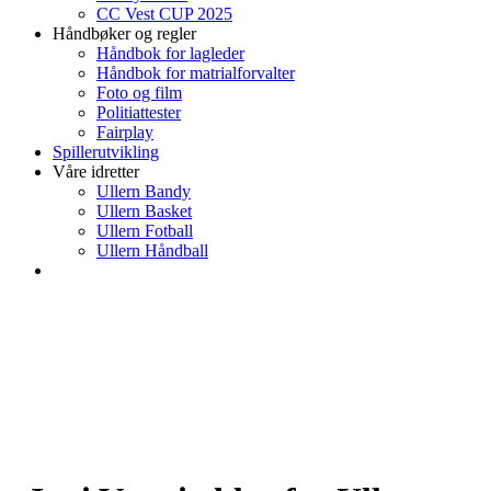
CC Vest CUP 2025
Håndbøker og regler
Håndbok for lagleder
Håndbok for matrialforvalter
Foto og film
Politiattester
Fairplay
Spillerutvikling
Våre idretter
Ullern Bandy
Ullern Basket
Ullern Fotball
Ullern Håndball