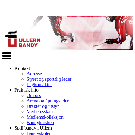
Veksle
navigasjon
Kontakt
Adresse
Styret og sportslig leder
Lagkontakter
Praktisk info
Om oss
Arena og åpningstider
Drakter og utstyr
Medlemsskap
Medlemskolleksjon
Bandykiosken
Spill bandy i Ullern
Bandyskolen