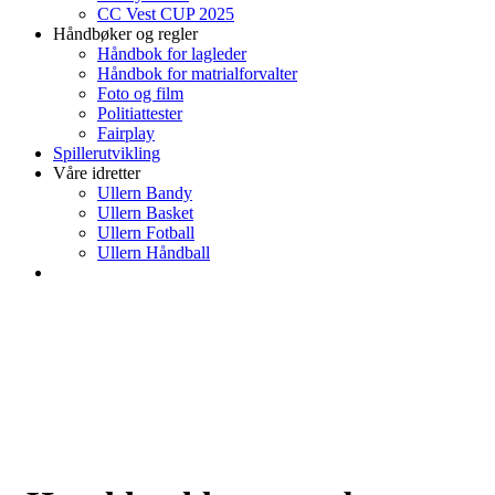
CC Vest CUP 2025
Håndbøker og regler
Håndbok for lagleder
Håndbok for matrialforvalter
Foto og film
Politiattester
Fairplay
Spillerutvikling
Våre idretter
Ullern Bandy
Ullern Basket
Ullern Fotball
Ullern Håndball