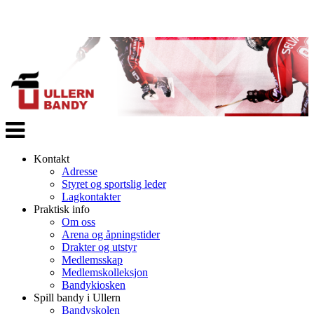
Veksle
navigasjon
Kontakt
Adresse
Styret og sportslig leder
Lagkontakter
Praktisk info
Om oss
Arena og åpningstider
Drakter og utstyr
Medlemsskap
Medlemskolleksjon
Bandykiosken
Spill bandy i Ullern
Bandyskolen