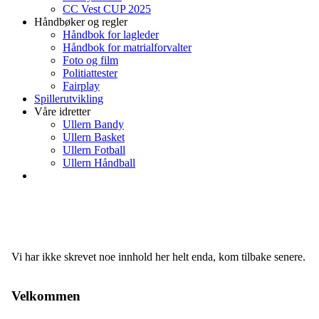
CC Vest CUP 2025
Håndbøker og regler
Håndbok for lagleder
Håndbok for matrialforvalter
Foto og film
Politiattester
Fairplay
Spillerutvikling
Våre idretter
Ullern Bandy
Ullern Basket
Ullern Fotball
Ullern Håndball
Vi har ikke skrevet noe innhold her helt enda, kom tilbake senere.
Velkommen