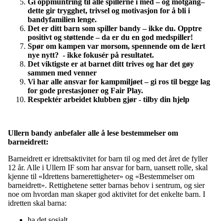
Gi oppmuntring til alle spillerne i med – og motgang–
dette gir trygghet, trivsel og motivasjon for å bli i
bandyfamilien lenge.
Det er ditt barn som spiller bandy – ikke du. Opptre
positivt og støttende – da er du en god medspiller!
Spør om kampen var morsom, spennende om de lært
nye nytt? - ikke fokusér på resultatet.
Det viktigste er at barnet ditt trives og har det gøy
sammen med venner
Vi har alle ansvar for kampmiljøet – gi ros til begge lag
for gode prestasjoner og Fair Play.
Respektér arbeidet klubben gjør - tilby din hjelp
Ullern bandy anbefaler alle å lese bestemmelser om
barneidrett:
Barneidrett er idrettsaktivitet for barn til og med det året de fyller
12 år. Alle i Ullern IF som har ansvar for barn, uansett rolle, skal
kjenne til «Idrettens barnerettigheter» og «Bestemmelser om
barneidrett». Rettighetene setter barnas behov i sentrum, og sier
noe om hvordan man skaper god aktivitet for det enkelte barn. I
idretten skal barna:
ha det sosialt