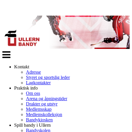
Veksle
navigasjon
Kontakt
Adresse
Styret og sportslig leder
Lagkontakter
Praktisk info
Om oss
Arena og åpningstider
Drakter og utstyr
Medlemsskap
Medlemskolleksjon
Bandykiosken
Spill bandy i Ullern
Bandyskolen