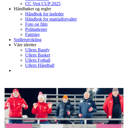
CC Vest CUP 2025
Håndbøker og regler
Håndbok for lagleder
Håndbok for matrialforvalter
Foto og film
Politiattester
Fairplay
Spillerutvikling
Våre idretter
Ullern Bandy
Ullern Basket
Ullern Fotball
Ullern Håndball