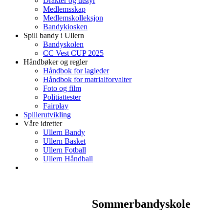
Drakter og utstyr
Medlemsskap
Medlemskolleksjon
Bandykiosken
Spill bandy i Ullern
Bandyskolen
CC Vest CUP 2025
Håndbøker og regler
Håndbok for lagleder
Håndbok for matrialforvalter
Foto og film
Politiattester
Fairplay
Spillerutvikling
Våre idretter
Ullern Bandy
Ullern Basket
Ullern Fotball
Ullern Håndball
Sommerbandyskole