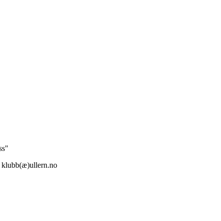
ss"
: klubb(æ)ullern.no