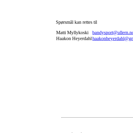
Spørsmål kan rettes til
Matti Myllykoski
bandysport@ullern.n
Haakon Heyerdahl
haakonheyerdahl@gm