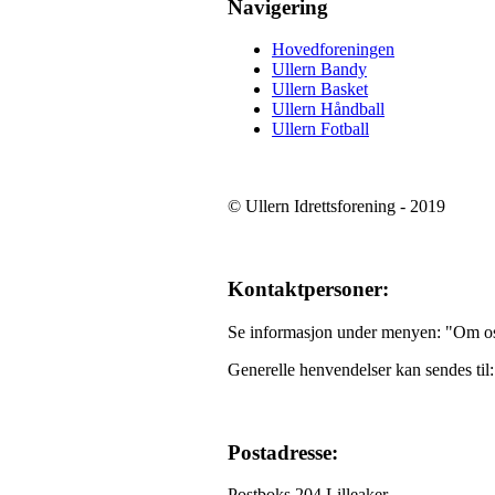
Navigering
Hovedforeningen
Ullern Bandy
Ullern Basket
Ullern Håndball
Ullern Fotball
© Ullern Idrettsforening - 2019
Kontaktpersoner:
Se informasjon under menyen: "Om o
Generelle henvendelser kan sendes til
Postadresse:
Postboks 204 Lilleaker,