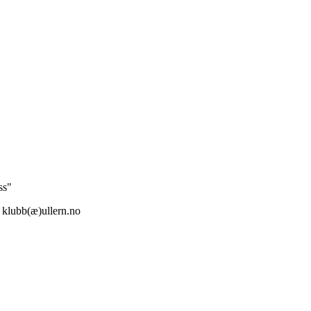
ss"
: klubb(æ)ullern.no