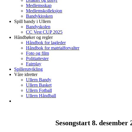
Drakter og utstyr
Medlemsskap
Medlemskolleksjon
Bandykiosken
Spill bandy i Ullern
Bandyskolen
CC Vest CUP 2025
Håndbøker og regler
Håndbok for lagleder
Håndbok for matrialforvalter
Foto og film
Politiattester
Fairplay
Spillerutvikling
Våre idretter
Ullern Bandy
Ullern Basket
Ullern Fotball
Ullern Håndball
Sesongstart 8. desember 