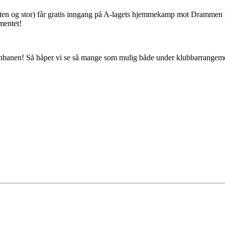
liten og stor) får gratis inngang på A-lagets hjemmekamp mot Drammen
ementet!
rnbanen! Så håper vi se så mange som mulig både under klubbarrangeme