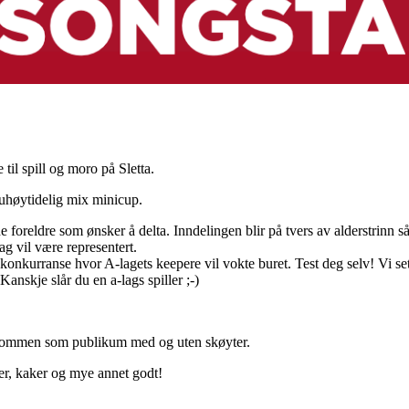
 til spill og moro på Sletta.
 uhøytidelig mix minicup.
e foreldre som ønsker å delta. Inndelingen blir på tvers av alderstrinn så 
lag vil være representert.
ekonkurranse hvor A-lagets keepere vil vokte buret. Test deg selv! Vi set
Kanskje slår du en a-lags spiller ;-)
velkommen som publikum med og uten skøyter.
ler, kaker og mye annet godt!