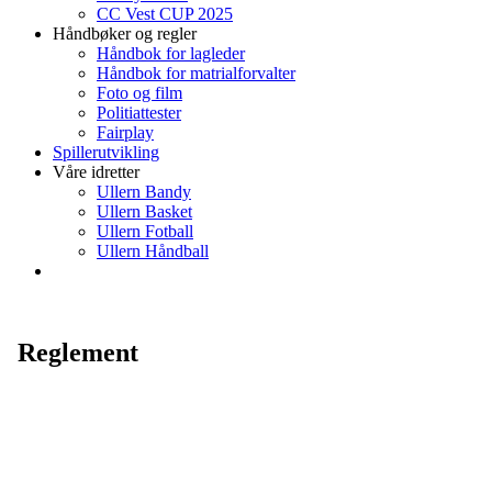
CC Vest CUP 2025
Håndbøker og regler
Håndbok for lagleder
Håndbok for matrialforvalter
Foto og film
Politiattester
Fairplay
Spillerutvikling
Våre idretter
Ullern Bandy
Ullern Basket
Ullern Fotball
Ullern Håndball
Reglement