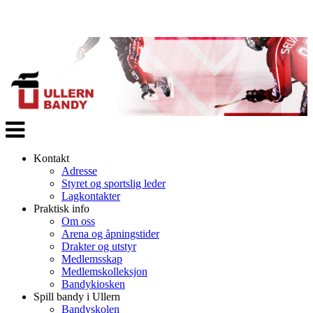
Veksle
navigasjon
Kontakt
Adresse
Styret og sportslig leder
Lagkontakter
Praktisk info
Om oss
Arena og åpningstider
Drakter og utstyr
Medlemsskap
Medlemskolleksjon
Bandykiosken
Spill bandy i Ullern
Bandyskolen