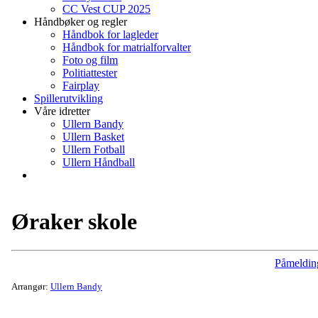
CC Vest CUP 2025
Håndbøker og regler
Håndbok for lagleder
Håndbok for matrialforvalter
Foto og film
Politiattester
Fairplay
Spillerutvikling
Våre idretter
Ullern Bandy
Ullern Basket
Ullern Fotball
Ullern Håndball
Øraker skole
Påmeldin
Arrangør:
Ullern Bandy