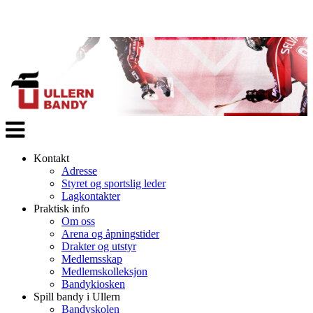
Veksle
navigasjon
Kontakt
Adresse
Styret og sportslig leder
Lagkontakter
Praktisk info
Om oss
Arena og åpningstider
Drakter og utstyr
Medlemsskap
Medlemskolleksjon
Bandykiosken
Spill bandy i Ullern
Bandyskolen