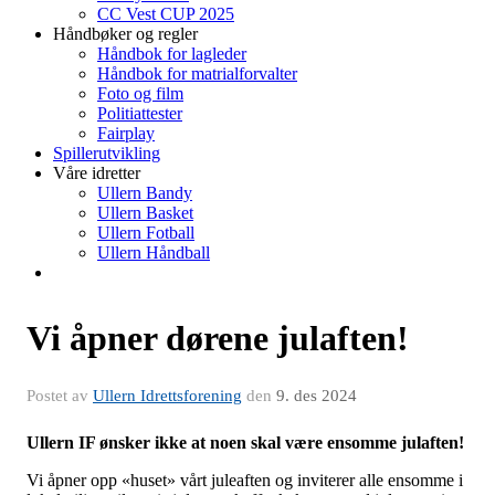
CC Vest CUP 2025
Håndbøker og regler
Håndbok for lagleder
Håndbok for matrialforvalter
Foto og film
Politiattester
Fairplay
Spillerutvikling
Våre idretter
Ullern Bandy
Ullern Basket
Ullern Fotball
Ullern Håndball
Vi åpner dørene julaften!
Postet av
Ullern Idrettsforening
den
9. des 2024
Ullern IF ønsker ikke at noen skal være ensomme julaften!
Vi åpner opp «huset» vårt juleaften og inviterer alle ensomme i